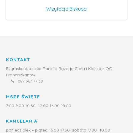
Post
Wizytacja Biskupa
navigation
KONTAKT
Rzymskokatolicka Parafia Bożego Ciała i Klasztor OO.
Franciszkanów
087 567 77 39
MSZE ŚWIĘTE
7:00 9:00 10:30 12:00 16:00 18:00
KANCELARIA
poniedziałek – piątek: 16.00-17.30 sobota: 9.00- 10.00