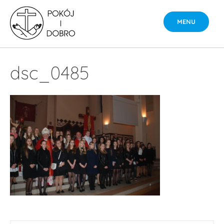
Skip
to
MENU
content
dsc_0485